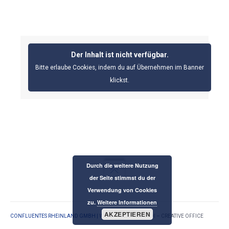
Der Inhalt ist nicht verfügbar.
Bitte erlaube Cookies, indem du auf Übernehmen im Banner
klickst.
Durch die weitere Nutzung
der Seite stimmst du der
Verwendung von Cookies
zu.
Weitere Informationen
AKZEPTIEREN
CONFLUENTES RHEINLAND GMBH |
WEBDESIGN: BERSALDI – CREATIVE OFFICE